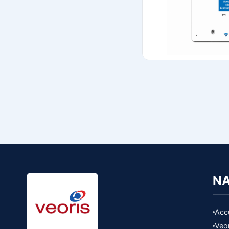
NA
Accu
Veo