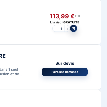
113,99
€
TTC
Livraison
GRATUITE
-
+
CRE
Sur devis
dans 1 seul
Faire une demande
rusion et de
2 entrées (16 de