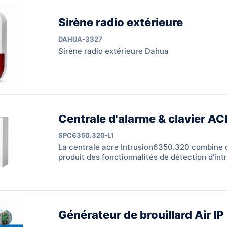
Sirène radio extérieure
DAHUA-3327
Sirène radio extérieure Dahua
Centrale d'alarme & clavier A
SPC6350.320-L1
La centrale acre Intrusion6350.320 combine 
produit des fonctionnalités de détection d'int
contrôle des accès. Elle peut être étendue 51
base)‚ 512 sorties (12 de…
Générateur de brouillard Air IP