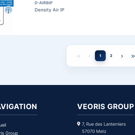
D-AIRBIP
Density Air IP
«
‹
›
»
1
2
VIGATION
VEORIS GROUP
7, Rue des Lanterniers
eil
57070 Metz
ris Group