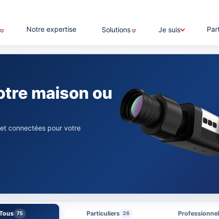
Notre expertise
Par
Solutions
Je suis
otre maison ou
 et connectées pour votre
Tous
Particuliers
Professionne
75
26