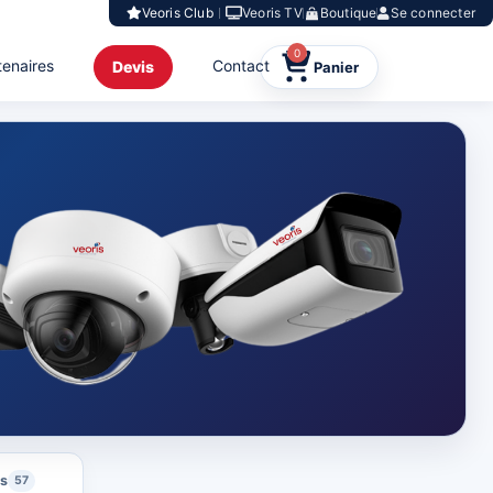
Veoris Club
Veoris TV
Boutique
Se connecter
0
tenaires
Contact
Devis
ls
57