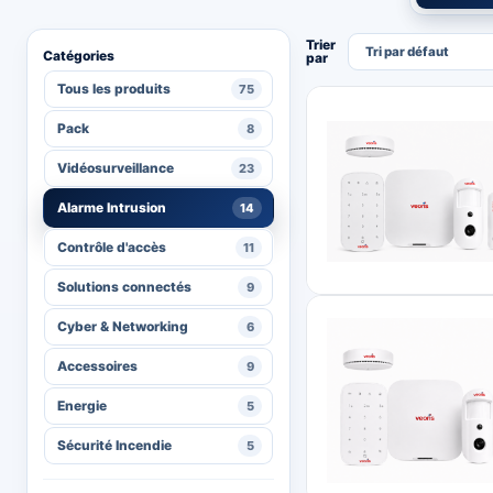
Trier
par
14 produits trouvés
Tous les produits
75
Pack
8
Vidéosurveillance
23
Alarme Intrusion
14
Contrôle d'accès
11
Solutions connectés
9
Cyber & Networking
6
Accessoires
9
Energie
5
Sécurité Incendie
5