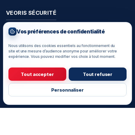
VEORIS SÉCURITÉ
12, Rue des Maryse Bastié
Vos préférences de confidentialité
57155 Marly
contact@veoris.com
Nous utilisons des cookies essentiels au fonctionnement du
site et une mesure d’audience anonyme pour améliorer votre
03 87 37 14 14
expérience. Vous pouvez modifier vos choix à tout moment.
Lun-Ven : 9h-12h / 14h-18h
Tout accepter
Tout refuser
Personnaliser
© 2026
Veoris Technologies
— Tous droits réservés.
Mentions légales
Politique de confidentialité
Gérer mes cookies