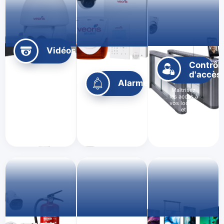
Vidéosurveillance
Contrôl
Surveillez
d'accès
vos locaux
Alarme
ou votre
maison en
Maîtrisez
temps réel
les accès à
avec des
Détectez toute
vos locaux
caméras
intrusion et
et
intelligentes
recevez
sécurisez
haute
immédiatement
les zones
définition.
une alerte.
sensibles.