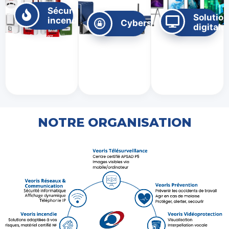
Sécurité
Solutio
incendie
Cybersécurité
digitale
Détectez
les risques
Protégez vos
Pilotez vos
d'incendie
données et
affichages
et assurez
vos
et
la sécurité
infrastructures
équipements
de vos
contre les
connectés
occupants.
cybermenaces
simplement.
NOTRE ORGANISATION