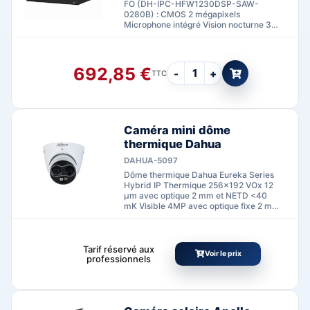
FO (DH-IPC-HFW1230DSP-SAW-
0280B) : CMOS 2 mégapixels
Microphone intégré Vision nocturne 30
mètres Antenne WiFi Étanchéité IP67
Encodage double flux H.265 / H.264
Maximum 30 fps à 1080P (1920…
692,85
€
-
+
TTC
Caméra mini dôme
thermique Dahua
DAHUA-5097
Dôme thermique Dahua Eureka Series
Hybrid IP Thermique 256×192 VOx 12
µm avec optique 2 mm et NETD <40
mK Visible 4MP avec optique fixe 2 mm
et IR 30 m Mesure…
Tarif réservé aux
Voir le prix
professionnels