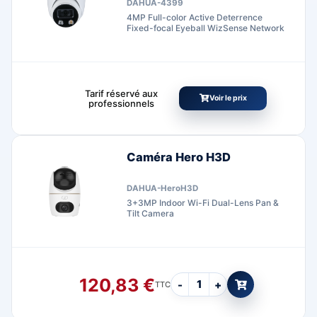
DAHUA-4399
4MP Full-color Active Deterrence
Fixed-focal Eyeball WizSense Network
Tarif réservé aux
Voir le prix
professionnels
Caméra Hero H3D
DAHUA-HeroH3D
3+3MP Indoor Wi-Fi Dual-Lens Pan &
Tilt Camera
120,83
€
-
+
TTC