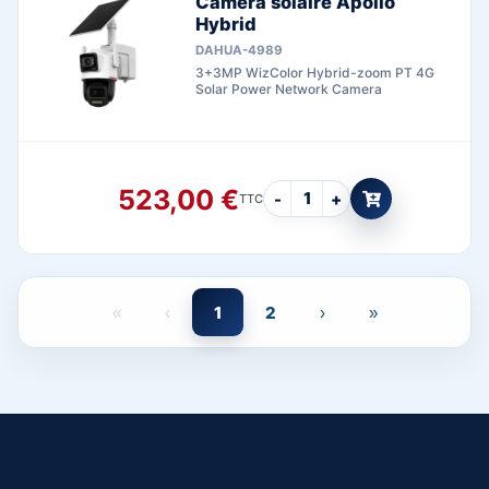
Caméra solaire Apollo
Hybrid
DAHUA-4989
3+3MP WizColor Hybrid-zoom PT 4G
Solar Power Network Camera
523,00
€
-
+
TTC
1
2
«
‹
›
»