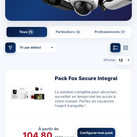
Tous
Particuliers
Professionnels
75
26
57
23 produits trouvés
Ouvrir les filtres
Afficher
Pack Fox Secure Integral
La solution complète pour sécuriser,
surveiller en temps réel les accès à
votre maison. Partez en vacances
l'esprit tranquille !
À partir de
104,80
Configurer mon pack