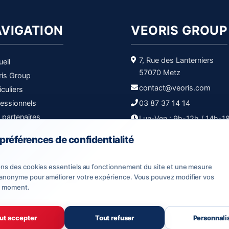
VIGATION
VEORIS GROUP
7, Rue des Lanterniers
eil
57070 Metz
ris Group
contact@veoris.com
iculiers
essionnels
03 87 37 14 14
 partenaires
Lun-Ven : 9h-12h / 14h-1
ander un devis
préférences de confidentialité
tactez-nous
ons des cookies essentiels au fonctionnement du site et une mesure
anonyme pour améliorer votre expérience. Vous pouvez modifier vos
t moment.
Mentions légales
Politique d
chnologies
— Tous droits réservés.
ut accepter
Tout refuser
Personnali