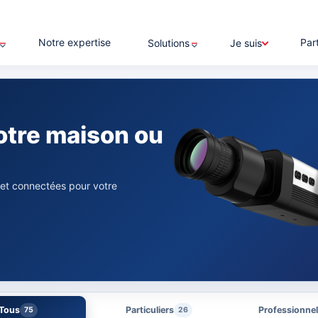
Notre expertise
Par
Solutions
Je suis
otre maison ou
 et connectées pour votre
Tous
Particuliers
Professionne
75
26