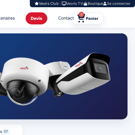
Veoris Club
Veoris TV
Boutique
Se connecter
0
tenaires
Contact
Devis
ls
57