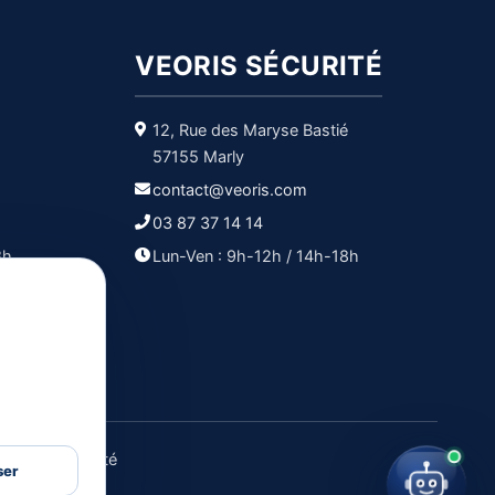
VEORIS SÉCURITÉ
12, Rue des Maryse Bastié
57155 Marly
contact@veoris.com
03 87 37 14 14
8h
Lun-Ven : 9h-12h / 14h-18h
e confidentialité
ser