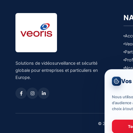
NA
Accu
Veo
Part
Prof
Solutions de vidéosurveillance et sécurité
Nos
globale pour entreprises et particuliers en
Dem
Europe.
Vos 
Con
Nous utilis
d’audience 
choix à tou
© 2026
Veoris Te
To