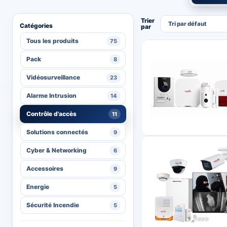
Trier
par
11 produits trouvés
Tous les produits
75
Pack
8
Vidéosurveillance
23
Alarme Intrusion
14
Contrôle d'accès
11
Solutions connectés
9
Cyber & Networking
6
Accessoires
9
Energie
5
Sécurité Incendie
5